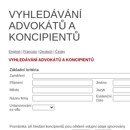
VYHLEDÁVÁNÍ
ADVOKÁTŮ A
KONCIPIENTŮ
English
|
Français
|
Deutsch
|
Česky
VYHLEDÁVÁNÍ ADVOKÁTŮ A KONCIPIENTŮ
Základní kritéria
Zaměření
Příjmení
Jméno
Město
Jazyk
Evidenční
Název firmy
číslo
Ustanovování
ex-offo
Poznámka: při hledání koncipientů jsou některé vstupní údaje ignorovány.