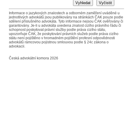
Vyhledat
Vyčistit
Informace o jazykových znalostech a odborném zaměření uváděné u
jednotlivých advokátů jsou publikovány na stránkách ČAK pouze podle
sdělení příslušného advokáta. Tyto informace nejsou ČAK ověřovány či
garantovány. Je-li u advokáta uvedena znalost cizího právního řádu či
schopnost poskytovat právní služby podle práva cizího státu,
upozorňuje ČAK, že poskytování právních služeb podle práva cizího
státu není pojištěno v hromadném pojištění profesní odpovědnosti
advokátů rámcovou pojistnou smlouvou podle § 24c zákona o
advokacii.
Česká advokátní komora 2026