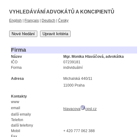
VYHLEDÁVÁNÍ ADVOKÁTŮ A KONCIPIENTŮ
English
|
Français
|
Deutsch
|
Česky
Nové hledání
Upravit kritéria
Firma
Název
Mgr. Monika Hlaváčová, advokátka
IČO
07239181
Forma
individuální
Adresa
Michalská 440/11
11000 Praha
Kontakty
www
email
hlavacova
cpsl.cz
další emaily
Telefon
další telefony
Mobil
+ 420 777 062 388
Fax