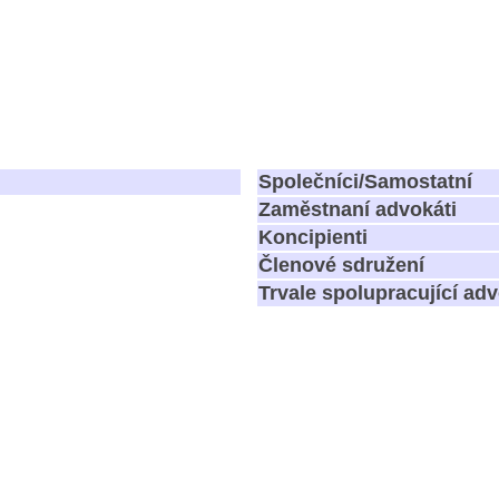
Společníci/Samostatní
Zaměstnaní advokáti
Koncipienti
Členové sdružení
Trvale spolupracující adv