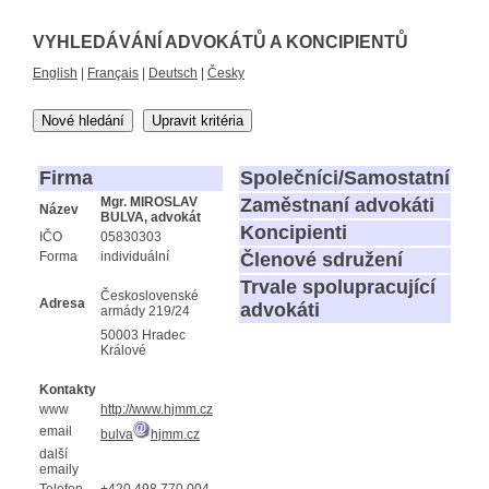
VYHLEDÁVÁNÍ ADVOKÁTŮ A KONCIPIENTŮ
English
|
Français
|
Deutsch
|
Česky
Nové hledání
Upravit kritéria
Firma
Společníci/Samostatní
Mgr. MIROSLAV
Zaměstnaní advokáti
Název
BULVA, advokát
Koncipienti
IČO
05830303
Forma
individuální
Členové sdružení
Trvale spolupracující
Československé
Adresa
advokáti
armády 219/24
50003 Hradec
Králové
Kontakty
www
http://www.hjmm.cz
email
bulva
hjmm.cz
další
emaily
Telefon
+420 498 770 004