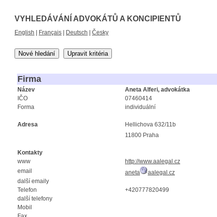
VYHLEDÁVÁNÍ ADVOKÁTŮ A KONCIPIENTŮ
English
|
Français
|
Deutsch
|
Česky
Nové hledání
Upravit kritéria
Firma
Název
Aneta Alferi, advokátka
IČO
07460414
Forma
individuální
Adresa
Hellichova 632/11b
11800 Praha
Kontakty
www
http://www.aalegal.cz
email
aneta
aalegal.cz
další emaily
Telefon
+420777820499
další telefony
Mobil
Fax