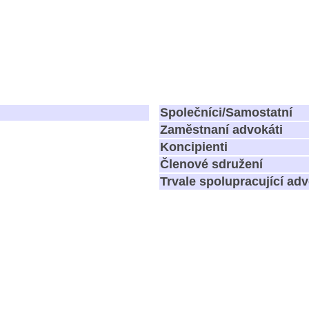
Společníci/Samostatní
Zaměstnaní advokáti
Koncipienti
Členové sdružení
Trvale spolupracující adv