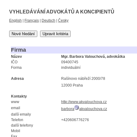
VYHLEDÁVÁNÍ ADVOKÁTŮ A KONCIPIENTŮ
English
|
Français
|
Deutsch
|
Česky
Nové hledání
Upravit kritéria
Firma
Název
Mgr. Barbora Valouchová, advokátka
IČO
09400745
Forma
individuální
Adresa
Rašínovo nábřeží 2000/78
12000 Praha
Kontakty
www
http://www.akvalouchova.cz
email
barbora
akvalouchova.cz
další emaily
Telefon
+420606776276
další telefony
Mobil
Fax