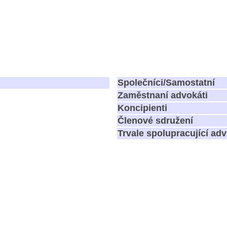
Společníci/Samostatní
Zaměstnaní advokáti
Koncipienti
Členové sdružení
Trvale spolupracující adv