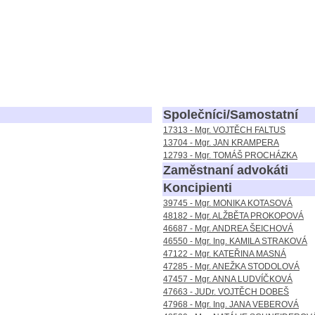
Společníci/Samostatní
17313 - Mgr. VOJTĚCH FALTUS
13704 - Mgr. JAN KRAMPERA
12793 - Mgr. TOMÁŠ PROCHÁZKA
Zaměstnaní advokáti
Koncipienti
39745 - Mgr. MONIKA KOTASOVÁ
48182 - Mgr. ALŽBĚTA PROKOPOVÁ
46687 - Mgr. ANDREA ŠEICHOVÁ
46550 - Mgr. Ing. KAMILA STRAKOVÁ
47122 - Mgr. KATEŘINA MASNÁ
47285 - Mgr. ANEŽKA STODOLOVÁ
47457 - Mgr. ANNA LUDVÍČKOVÁ
47663 - JUDr. VOJTĚCH DOBEŠ
47968 - Mgr. Ing. JANA VEBEROVÁ