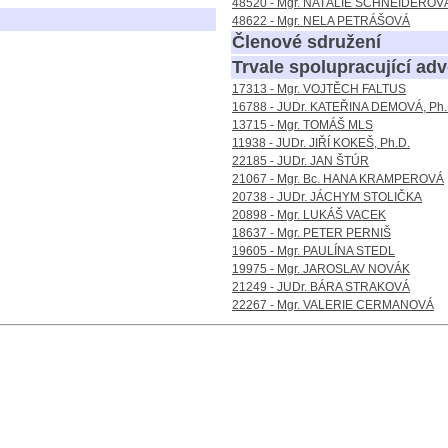
48520 - Mgr. NATÁLIE SCHNEIDEROV
48622 - Mgr. NELA PETRÁŠOVÁ
Členové sdružení
Trvale spolupracující adv
17313 - Mgr. VOJTĚCH FALTUS
16788 - JUDr. KATEŘINA DEMOVÁ, Ph.
13715 - Mgr. TOMÁŠ MLS
11938 - JUDr. JIŘÍ KOKEŠ, Ph.D.
22185 - JUDr. JAN ŠTÚR
21067 - Mgr. Bc. HANA KRAMPEROVÁ
20738 - JUDr. JÁCHYM STOLIČKA
20898 - Mgr. LUKÁŠ VACEK
18637 - Mgr. PETER PERNIŠ
19605 - Mgr. PAULÍNA STEDL
19975 - Mgr. JAROSLAV NOVÁK
21249 - JUDr. BÁRA STRAKOVÁ
22267 - Mgr. VALERIE CERMANOVÁ