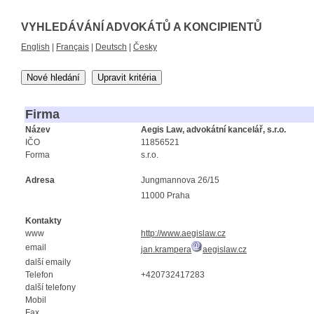
VYHLEDÁVÁNÍ ADVOKÁTŮ A KONCIPIENTŮ
English
|
Français
|
Deutsch
|
Česky
Nové hledání
Upravit kritéria
Firma
Název
Aegis Law, advokátní kancelář, s.r.o.
IČO
11856521
Forma
s.r.o.
Adresa
Jungmannova 26/15
11000 Praha
Kontakty
www
http://www.aegislaw.cz
email
jan.krampera
aegislaw.cz
další emaily
Telefon
+420732417283
další telefony
Mobil
Fax