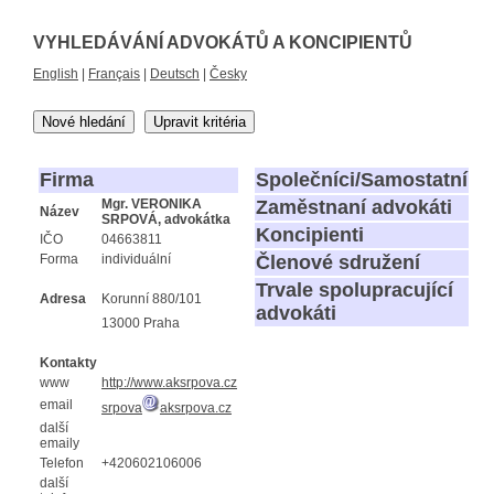
VYHLEDÁVÁNÍ ADVOKÁTŮ A KONCIPIENTŮ
English
|
Français
|
Deutsch
|
Česky
Nové hledání
Upravit kritéria
Firma
Společníci/Samostatní
Mgr. VERONIKA
Zaměstnaní advokáti
Název
SRPOVÁ, advokátka
Koncipienti
IČO
04663811
Forma
individuální
Členové sdružení
Trvale spolupracující
Adresa
Korunní 880/101
advokáti
13000 Praha
Kontakty
www
http://www.aksrpova.cz
email
srpova
aksrpova.cz
další
emaily
Telefon
+420602106006
další