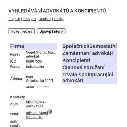
VYHLEDÁVÁNÍ ADVOKÁTŮ A KONCIPIENTŮ
English
|
Français
|
Deutsch
|
Česky
Nové hledání
Upravit kritéria
Firma
Společníci/Samostatní
Vogel Michal, Mgr.,
Zaměstnaní advokáti
Název
advokát
Koncipienti
IČO
68967535
Forma
individuální
Členové sdružení
Trvale spolupracující
nám.
Adresa
advokáti
Sokolovské 312/1
46001 Liberec
Kontakty
http://www.e-
www
advokati.cz
advokat.Vogel
email
seznam.cz
další
emaily