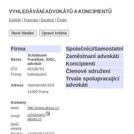
VYHLEDÁVÁNÍ ADVOKÁTŮ A KONCIPIENTŮ
English
|
Français
|
Deutsch
|
Česky
Nové hledání
Upravit kritéria
Firma
Společníci/Samostatní
Schulmann
Zaměstnaní advokáti
Název
František, JUDr.,
Koncipienti
advokát
IČO
66198763
Členové sdružení
Forma
individuální
Trvale spolupracující
advokáti
Adresa
Valentinská 92/3
11000 Praha
Kontakty
www
http://www.aksas.cz
schulmann
email
aksas.cz
další
emaily
Telefon
+420226227777