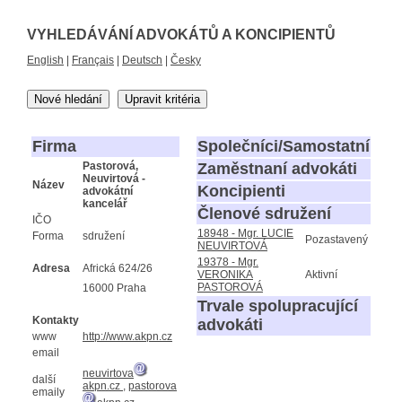
VYHLEDÁVÁNÍ ADVOKÁTŮ A KONCIPIENTŮ
English
|
Français
|
Deutsch
|
Česky
Nové hledání
Upravit kritéria
Firma
Společníci/Samostatní
Pastorová,
Zaměstnaní advokáti
Neuvirtová -
Název
Koncipienti
advokátní
kancelář
Členové sdružení
IČO
18948 - Mgr. LUCIE
Forma
sdružení
Pozastavený
NEUVIRTOVÁ
19378 - Mgr.
Adresa
Africká 624/26
VERONIKA
Aktivní
PASTOROVÁ
16000 Praha
Trvale spolupracující
Kontakty
advokáti
www
http://www.akpn.cz
email
neuvirtova
další
akpn.cz
,
pastorova
emaily