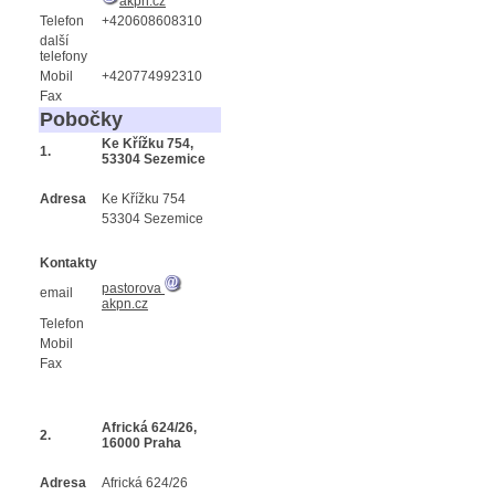
akpn.cz
Telefon
+420608608310
další
telefony
Mobil
+420774992310
Fax
Pobočky
Ke Křížku 754,
1.
53304 Sezemice
Adresa
Ke Křížku 754
53304 Sezemice
Kontakty
pastorova
email
akpn.cz
Telefon
Mobil
Fax
Africká 624/26,
2.
16000 Praha
Adresa
Africká 624/26