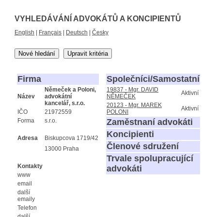
VYHLEDÁVÁNÍ ADVOKÁTŮ A KONCIPIENTŮ
English
|
Français
|
Deutsch
|
Česky
Nové hledání
Upravit kritéria
Firma
Společníci/Samostatní
Němeček a Poloni,
19837 - Mgr. DAVID
Aktivní
Název
advokátní
NĚMEČEK
kancelář, s.r.o.
20123 - Mgr. MAREK
Aktivní
IČO
21972559
POLONI
Forma
s.r.o.
Zaměstnaní advokáti
Koncipienti
Adresa
Biskupcova 1719/42
Členové sdružení
13000 Praha
Trvale spolupracující
Kontakty
advokáti
www
email
další
emaily
Telefon
další