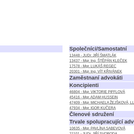
Společníci/Samostatní
13448 - JUDr. JIŘÍ ŠMATLÁK
13437 - Mgr. Ing. ŠTĚPÁN KLEČEK
17578 - Mgr. LUKÁŠ REGEC
20301 - Mgr. Ing. VÍT KŘIVÁNEK
Zaměstnaní advokáti
Koncipienti
46804 - Mgr. VIKTORIE PIFFLOVÁ
45416 - Mgr. ADAM HUSSEIN
47409 - Mgr. MICHAELA ŽEJŠKOVÁ, LL
47934 - Mgr. IGOR KUČERA
Členové sdružení
Trvale spolupracující adv
10635 - Mgr. PAVLÍNA SABEVOVÁ
21101 - JUDr. JIŘÍ SVOBODA