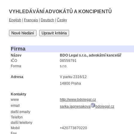
VYHLEDÁVÁNÍ ADVOKÁTŮ A KONCIPIENTŮ
English
|
Français
|
Deutsch
|
Česky
Nové hledání
Upravit kritéria
Firma
Název
BDO Legal s.r.o., advokátní kancelář
IČO
08559791
Forma
s.r.o.
Adresa
V parku 2316/12
14800 Praha
Kontakty
www
http://www.bdolegal.cz
email
sarka.jagnesakova
bdolegal.cz
další emaily
Telefon
další telefony
Mobil
+420773870220
Fax