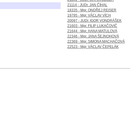
21114 - JUDr. JAN ČÍHAL
18335 - Mgr. ONDŘEJ REISER
19795 - Mgr. VÁCLAV VÍCH
20097 - JUDr. IGOR VONDRÁŠEK
21603 - Mgr. FILIP LUKAČOVIČ
21644 - Mgr. HANA MATULOVÁ
22346 - Mgr. JANA ŠEJNOHOVÁ
22369 - Mgr. SIMONA MACHAČOVÁ
22523 - Mgr. VÁCLAV ČEPELÁK