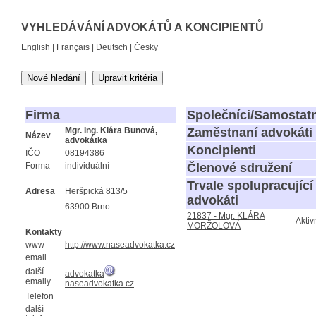
VYHLEDÁVÁNÍ ADVOKÁTŮ A KONCIPIENTŮ
English
|
Français
|
Deutsch
|
Česky
Nové hledání
Upravit kritéria
Firma
Společníci/Samostatn
Mgr. Ing. Klára Bunová,
Zaměstnaní advokáti
Název
advokátka
Koncipienti
IČO
08194386
Forma
individuální
Členové sdružení
Trvale spolupracující
Adresa
Heršpická 813/5
advokáti
63900 Brno
21837 - Mgr. KLÁRA
Aktiv
MORŽOLOVÁ
Kontakty
www
http://www.naseadvokatka.cz
email
další
advokatka
emaily
naseadvokatka.cz
Telefon
další