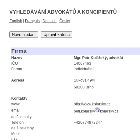
VYHLEDÁVÁNÍ ADVOKÁTŮ A KONCIPIENTŮ
English
|
Français
|
Deutsch
|
Česky
Nové hledání
Upravit kritéria
Firma
Název
Mgr. Petr Kolářský, advokát
IČO
14067463
Forma
individuální
Adresa
Sukova 49/4
60200 Brno
Kontakty
www
http://www.kolarsky.cz
email
petr.kolarsky
kolarsky.cz
další emaily
Telefon
+420774972247
další telefony
Mobil
Fax