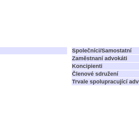
Společníci/Samostatní
Zaměstnaní advokáti
Koncipienti
Členové sdružení
Trvale spolupracující adv