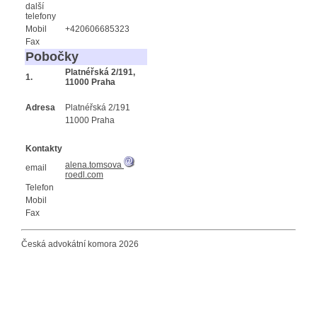
další
telefony
Mobil
+420606685323
Fax
Pobočky
Platnéřská 2/191,
1.
11000 Praha
Adresa
Platnéřská 2/191
11000 Praha
Kontakty
alena.tomsova
email
roedl.com
Telefon
Mobil
Fax
Česká advokátní komora 2026