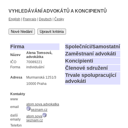
VYHLEDÁVÁNÍ ADVOKÁTŮ A KONCIPIENTŮ
English
|
Français
|
Deutsch
|
Česky
Nové hledání
Upravit kritéria
Firma
Společníci/Samostatní
Alena Tomsová,
Zaměstnaní advokáti
Název
advokátka
Koncipienti
IČO
70089221
Forma
individuální
Členové sdružení
Trvale spolupracující
Adresa
Murmanská 1251/3
advokáti
10000 Praha
Kontakty
www
atom.sova.advokatka
email
seznam.cz
další
atom.sova
emaily
seznam.cz
Telefon