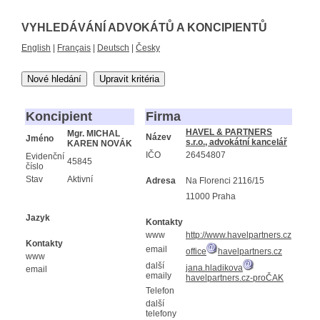
VYHLEDÁVÁNÍ ADVOKÁTŮ A KONCIPIENTŮ
English
|
Français
|
Deutsch
|
Česky
Nové hledání
Upravit kritéria
Koncipient
Firma
HAVEL & PARTNERS
Mgr. MICHAL
Název
Jméno
s.r.o., advokátní kancelář
KAREN NOVÁK
IČO
26454807
Evidenční
45845
číslo
Stav
Aktivní
Adresa
Na Florenci 2116/15
11000 Praha
Jazyk
Kontakty
www
http://www.havelpartners.cz
Kontakty
email
office
havelpartners.cz
www
další
jana.hladikova
email
emaily
havelpartners.cz-proČAK
Telefon
další
telefony