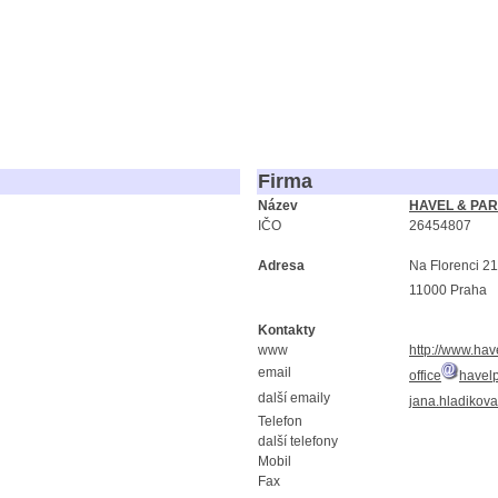
Firma
Název
HAVEL & PART
IČO
26454807
Adresa
Na Florenci 2
11000 Praha
Kontakty
www
http://www.hav
email
office
havelp
další emaily
jana.hladikova
Telefon
další telefony
Mobil
Fax