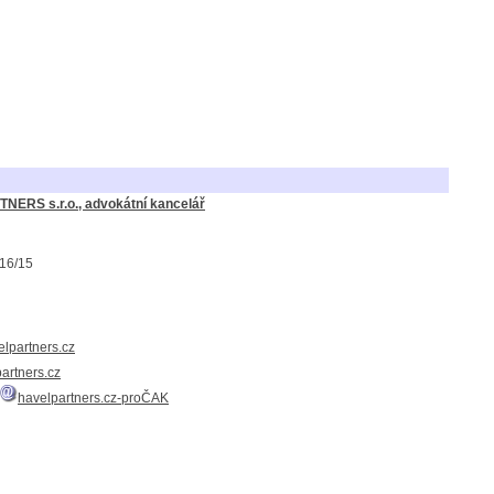
NERS s.r.o., advokátní kancelář
116/15
elpartners.cz
artners.cz
havelpartners.cz-proČAK