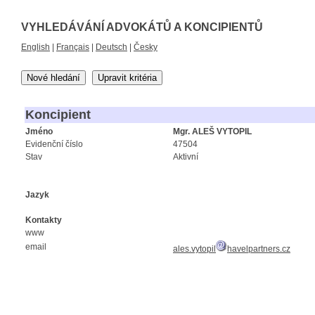
VYHLEDÁVÁNÍ ADVOKÁTŮ A KONCIPIENTŮ
English
|
Français
|
Deutsch
|
Česky
Nové hledání
Upravit kritéria
Koncipient
Jméno
Mgr. ALEŠ VYTOPIL
Evidenční číslo
47504
Stav
Aktivní
Jazyk
Kontakty
www
email
ales.vytopil
havelpartners.cz