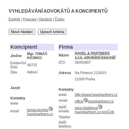
VYHLEDÁVÁNÍ ADVOKÁTŮ A KONCIPIENTŮ
English
|
Français
|
Deutsch
|
Česky
Nové hledání
Upravit kritéria
Koncipient
Firma
HAVEL & PARTNERS
Mgr. TOMÁŠ
Název
Jméno
s.r.o., advokátní kancelář
KIČINKO
IČO
26454807
Evidenční
46722
číslo
Stav
Aktivní
Adresa
Na Florenci 2116/15
11000 Praha
Jazyk
Kontakty
www
http://www.havelpartners.cz
Kontakty
email
office
havelpartners.cz
www
další
jana.hladikova
tomas.kicinko
email
emaily
havelpartners.cz-proČAK
havelpartners.cz
Telefon
další
telefony