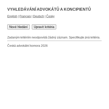
VYHLEDÁVÁNÍ ADVOKÁTŮ A KONCIPIENTŮ
English
|
Français
|
Deutsch
|
Česky
Nové hledání
Upravit kritéria
Zadaným kritériím neodpovídá žádný záznam. Specifikujte jiná kritéria.
Česká advokátní komora 2026