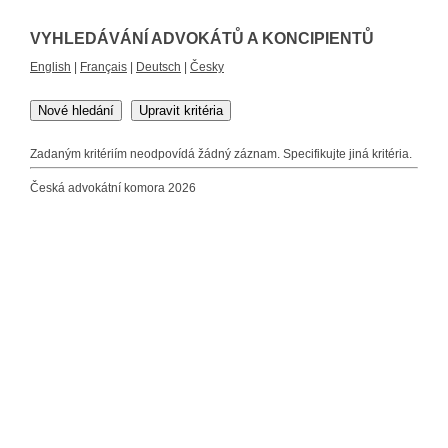
VYHLEDÁVÁNÍ ADVOKÁTŮ A KONCIPIENTŮ
English
|
Français
|
Deutsch
|
Česky
Nové hledání
Upravit kritéria
Zadaným kritériím neodpovídá žádný záznam. Specifikujte jiná kritéria.
Česká advokátní komora 2026