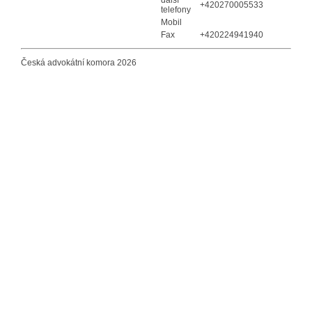
+420270005533
telefony
Mobil
Fax
+420224941940
Česká advokátní komora 2026