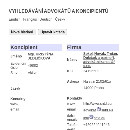
VYHLEDÁVÁNÍ ADVOKÁTŮ A KONCIPIENTŮ
English
|
Français
|
Deutsch
|
Česky
Nové hledání
Upravit kritéria
Koncipient
Firma
Sokol, Novák, Trojan,
Mgr. KRISTÝNA
Jméno
Doleček a partneři,
JEDLIČKOVÁ
Název
advokátní kancelář
Evidenční
46882
s.r.o.
číslo
IČO
24196509
Stav
Aktivní
Adresa
Na strži 2102/61a
14000 Praha
Jazyk
Kontakty
Kontakty
www
http://www.sntd.eu
www
email
email
advokati
sntd.eu
další
info
sntd.eu
emaily
Telefon
+420224941946
další