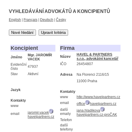
VYHLEDÁVÁNÍ ADVOKÁTŮ A KONCIPIENTŮ
English
|
Français
|
Deutsch
|
Česky
Nové hledání
Upravit kritéria
Koncipient
Firma
HAVEL & PARTNERS
Mgr. JAROMÍR
Název
Jméno
s.r.o., advokátní kancelář
VACEK
IČO
26454807
Evidenční
47937
číslo
Stav
Aktivní
Adresa
Na Florenci 2116/15
11000 Praha
Jazyk
Kontakty
www
http://www.havelpartners.cz
Kontakty
email
office
havelpartners.cz
www
další
jana.hladikova
jaromir.vacek
email
emaily
havelpartners.cz-proČAK
havelpartners.cz
Telefon
další
telefony