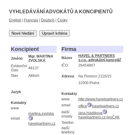
VYHLEDÁVÁNÍ ADVOKÁTŮ A KONCIPIENTŮ
English
|
Français
|
Deutsch
|
Česky
Nové hledání
Upravit kritéria
Koncipient
Firma
HAVEL & PARTNERS
Mgr. MARTINA
Název
Jméno
s.r.o., advokátní kancelář
ZVOLSKÁ
IČO
26454807
Evidenční
48137
číslo
Stav
Aktivní
Adresa
Na Florenci 2116/15
11000 Praha
Jazyk
Kontakty
www
http://www.havelpartners.cz
Kontakty
email
office
havelpartners.cz
www
další
jana.hladikova
martina.zvolska
emaily
havelpartners.cz-proČAK
email
Telefon
havelpartners.cz
další
telefony