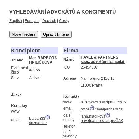
VYHLEDÁVÁNÍ ADVOKÁTŮ A KONCIPIENTŮ
English
|
Français
|
Deutsch
|
Česky
Nové hledání
Upravit kritéria
Koncipient
Firma
HAVEL & PARTNERS
Mgr. BARBORA
Název
Jméno
s.r.o., advokátní kancelář
HNILIČKOVÁ
IČO
26454807
Evidenční
48266
číslo
Stav
Aktivní
Adresa
Na Florenci 2116/15
11000 Praha
Jazyk
Kontakty
www
http://www.havelpartners.cz
Kontakty
email
office
havelpartners.cz
www
další
jana.hladikova
barcah33
email
emaily
havelpartners.cz-proČAK
seznam.cz
Telefon
další
telefony