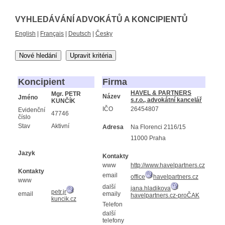
VYHLEDÁVÁNÍ ADVOKÁTŮ A KONCIPIENTŮ
English
|
Français
|
Deutsch
|
Česky
Nové hledání
Upravit kritéria
Koncipient
Firma
HAVEL & PARTNERS
Mgr. PETR
Název
Jméno
s.r.o., advokátní kancelář
KUNČÍK
IČO
26454807
Evidenční
47746
číslo
Stav
Aktivní
Adresa
Na Florenci 2116/15
11000 Praha
Jazyk
Kontakty
www
http://www.havelpartners.cz
Kontakty
email
office
havelpartners.cz
www
další
jana.hladikova
petr.jr
email
emaily
havelpartners.cz-proČAK
kuncik.cz
Telefon
další
telefony