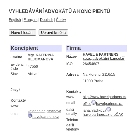
VYHLEDÁVÁNÍ ADVOKÁTŮ A KONCIPIENTŮ
English
|
Français
|
Deutsch
|
Česky
Nové hledání
Upravit kritéria
Koncipient
Firma
HAVEL & PARTNERS
Mgr. KATEŘINA
Název
Jméno
s.r.o., advokátní kancelář
HEJCMANOVÁ
IČO
26454807
Evidenční
47550
číslo
Stav
Aktivní
Adresa
Na Florenci 2116/15
11000 Praha
Jazyk
Kontakty
www
http://www.havelpartners.cz
Kontakty
email
office
havelpartners.cz
www
další
jana.hladikova
katerina.hejcmanova
email
emaily
havelpartners.cz-proČAK
havelpartners.cz
Telefon
další
telefony