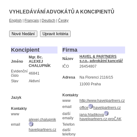
VYHLEDÁVÁNÍ ADVOKÁTŮ A KONCIPIENTŮ
English
|
Français
|
Deutsch
|
Česky
Nové hledání
Upravit kritéria
Koncipient
Firma
HAVEL & PARTNERS
Mgr. Bc.
Název
s.r.o., advokátní kancelář
Jméno
ALEXEJ
CHALUPNÍK
IČO
26454807
Evidenční
46841
číslo
Adresa
Na Florenci 2116/15
Stav
Aktivní
11000 Praha
Kontakty
Jazyk
www
http://www.havelpartners.cz
email
office
havelpartners.cz
Kontakty
další
www
jana.hladikova
emaily
havelpartners.cz-proČAK
alexej.chalupnik
email
Telefon
havelpartners.cz
další
telefony