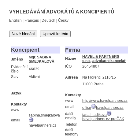
VYHLEDÁVÁNÍ ADVOKÁTŮ A KONCIPIENTŮ
English
|
Français
|
Deutsch
|
Česky
Nové hledání
Upravit kritéria
Koncipient
Firma
HAVEL & PARTNERS
Mgr. SABINA
Název
Jméno
s.r.o., advokátní kancelář
SMEJKALOVÁ
IČO
26454807
Evidenční
46639
číslo
Stav
Aktivní
Adresa
Na Florenci 2116/15
11000 Praha
Jazyk
Kontakty
www
http://www.havelpartners.cz
Kontakty
email
office
havelpartners.cz
www
další
jana.hladikova
sabina.smejkalova
emaily
havelpartners.cz-proČAK
email
Telefon
havelpartners.cz
další
telefony