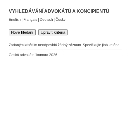
VYHLEDÁVÁNÍ ADVOKÁTŮ A KONCIPIENTŮ
English
|
Français
|
Deutsch
|
Česky
Nové hledání
Upravit kritéria
Zadaným kritériím neodpovídá žádný záznam. Specifikujte jiná kritéria.
Česká advokátní komora 2026