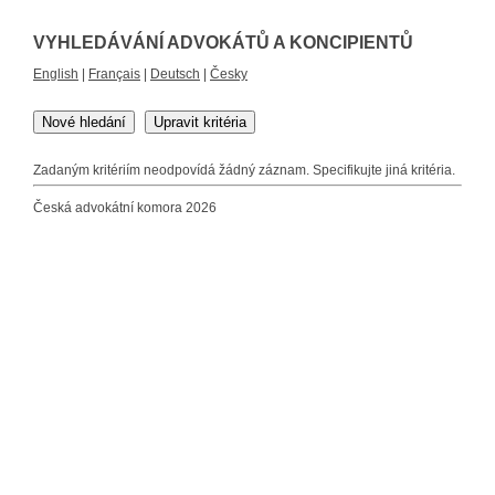
VYHLEDÁVÁNÍ ADVOKÁTŮ A KONCIPIENTŮ
English
|
Français
|
Deutsch
|
Česky
Nové hledání
Upravit kritéria
Zadaným kritériím neodpovídá žádný záznam. Specifikujte jiná kritéria.
Česká advokátní komora 2026