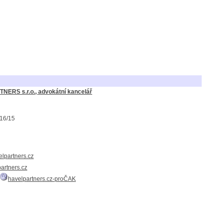
NERS s.r.o., advokátní kancelář
116/15
elpartners.cz
artners.cz
havelpartners.cz-proČAK