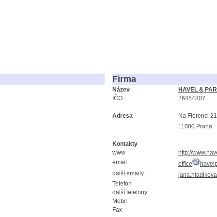
Firma
Název
HAVEL & PART
IČO
26454807
Adresa
Na Florenci 2
11000 Praha
Kontakty
www
http://www.hav
email
office
havelp
další emaily
jana.hladikova
Telefon
další telefony
Mobil
Fax