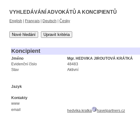
VYHLEDÁVÁNÍ ADVOKÁTŮ A KONCIPIENTŮ
English
|
Français
|
Deutsch
|
Česky
Nové hledání
Upravit kritéria
Koncipient
Jméno
Mgr. HEDVIKA JIROUTOVÁ KRÁTKÁ
Evidenční číslo
48483
Stav
Aktivní
Jazyk
Kontakty
www
email
hedvika.kratka
havelpartners.cz