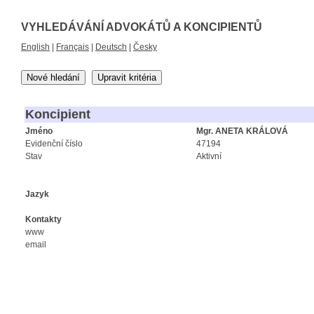
VYHLEDÁVÁNÍ ADVOKÁTŮ A KONCIPIENTŮ
English
|
Français
|
Deutsch
|
Česky
Nové hledání
Upravit kritéria
Koncipient
Jméno
Mgr. ANETA KRÁLOVÁ
Evidenční číslo
47194
Stav
Aktivní
Jazyk
Kontakty
www
email