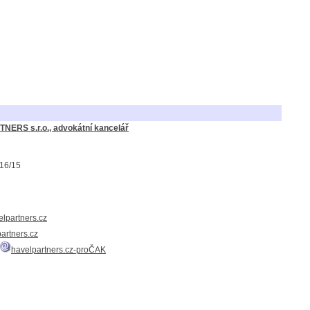
NERS s.r.o., advokátní kancelář
116/15
elpartners.cz
artners.cz
havelpartners.cz-proČAK