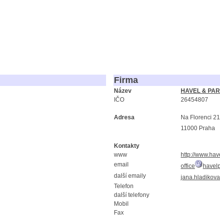
Firma
Název
HAVEL & PART
IČO
26454807
Adresa
Na Florenci 2
11000 Praha
Kontakty
www
http://www.hav
email
office
havelp
další emaily
jana.hladikova
Telefon
další telefony
Mobil
Fax