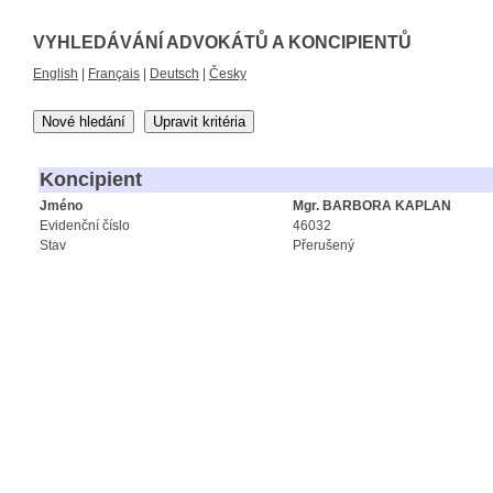
VYHLEDÁVÁNÍ ADVOKÁTŮ A KONCIPIENTŮ
English
|
Français
|
Deutsch
|
Česky
Nové hledání
Upravit kritéria
Koncipient
Jméno
Mgr. BARBORA KAPLAN
Evidenční číslo
46032
Stav
Přerušený