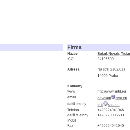
Firma
Název
Sokol, Novák, Trojan
IČO
24196509
Adresa
Na strži 2102/61a
14000 Praha
Kontakty
www
http://www.sntd.eu
email
advokati
sntd.eu
další emaily
info
sntd.eu
Telefon
+420224941946
další telefony
+420270005533
Mobil
Fax
+420224941940