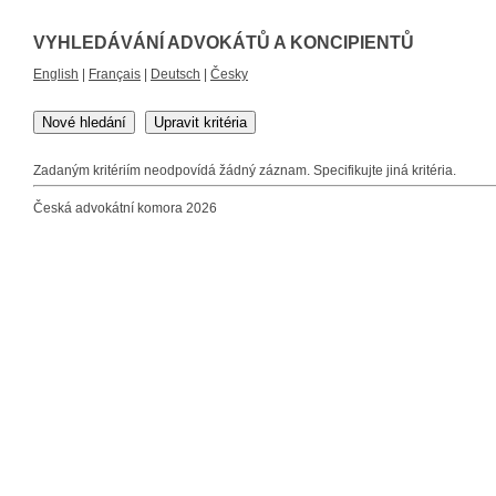
VYHLEDÁVÁNÍ ADVOKÁTŮ A KONCIPIENTŮ
English
|
Français
|
Deutsch
|
Česky
Nové hledání
Upravit kritéria
Zadaným kritériím neodpovídá žádný záznam. Specifikujte jiná kritéria.
Česká advokátní komora 2026