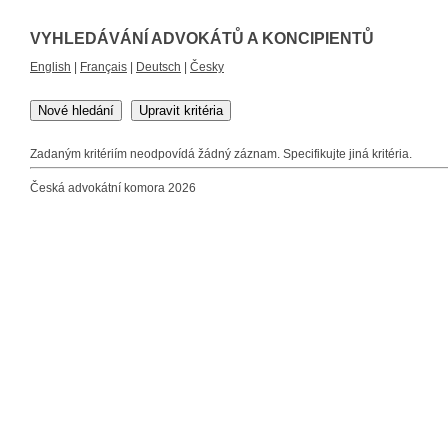
VYHLEDÁVÁNÍ ADVOKÁTŮ A KONCIPIENTŮ
English
|
Français
|
Deutsch
|
Česky
Nové hledání
Upravit kritéria
Zadaným kritériím neodpovídá žádný záznam. Specifikujte jiná kritéria.
Česká advokátní komora 2026