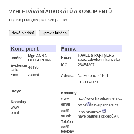
VYHLEDÁVÁNÍ ADVOKÁTŮ A KONCIPIENTŮ
English
|
Français
|
Deutsch
|
Česky
Nové hledání
Upravit kritéria
Koncipient
Firma
HAVEL & PARTNERS
Mgr. ANNA
Název
Jméno
s.r.o., advokátní kancelář
GLOSEROVÁ
IČO
26454807
Evidenční
46489
číslo
Stav
Aktivní
Adresa
Na Florenci 2116/15
11000 Praha
Jazyk
Kontakty
www
http://www.havelpartners.cz
Kontakty
email
office
havelpartners.cz
www
další
jana.hladikova
email
emaily
havelpartners.cz-proČAK
Telefon
další
telefony