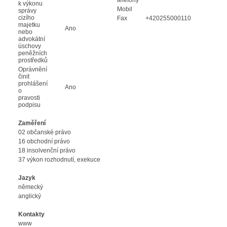
k výkonu
Mobil
správy
cizího
Fax
+420255000110
majetku
Ano
nebo
advokátní
úschovy
peněžních
prostředků
Oprávnění
činit
prohlášení
Ano
o
pravosti
podpisu
Zaměření
02 občanské právo
16 obchodní právo
18 insolvenční právo
37 výkon rozhodnutí, exekuce
Jazyk
německý
anglický
Kontakty
www