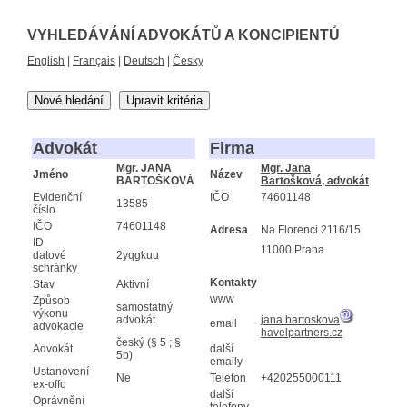
VYHLEDÁVÁNÍ ADVOKÁTŮ A KONCIPIENTŮ
English
|
Français
|
Deutsch
|
Česky
Nové hledání
Upravit kritéria
Advokát
Firma
Mgr. JANA
Mgr. Jana
Jméno
Název
BARTOŠKOVÁ
Bartošková, advokát
Evidenční
IČO
74601148
13585
číslo
IČO
74601148
Adresa
Na Florenci 2116/15
ID
11000 Praha
datové
2yqgkuu
schránky
Kontakty
Stav
Aktivní
www
Způsob
samostatný
výkonu
advokát
jana.bartoskova
email
advokacie
havelpartners.cz
český (§ 5 ; §
Advokát
další
5b)
emaily
Ustanovení
Ne
Telefon
+420255000111
ex-offo
další
Oprávnění
telefony