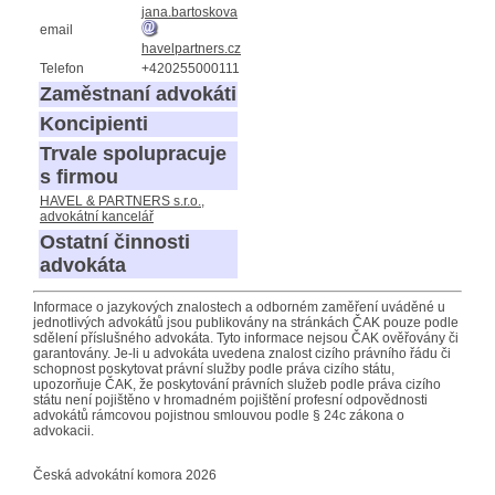
jana.bartoskova
email
havelpartners.cz
Telefon
+420255000111
Zaměstnaní advokáti
Koncipienti
Trvale spolupracuje
s firmou
HAVEL & PARTNERS s.r.o.,
advokátní kancelář
Ostatní činnosti
advokáta
Informace o jazykových znalostech a odborném zaměření uváděné u
jednotlivých advokátů jsou publikovány na stránkách ČAK pouze podle
sdělení příslušného advokáta. Tyto informace nejsou ČAK ověřovány či
garantovány. Je-li u advokáta uvedena znalost cizího právního řádu či
schopnost poskytovat právní služby podle práva cizího státu,
upozorňuje ČAK, že poskytování právních služeb podle práva cizího
státu není pojištěno v hromadném pojištění profesní odpovědnosti
advokátů rámcovou pojistnou smlouvou podle § 24c zákona o
advokacii.
Česká advokátní komora 2026