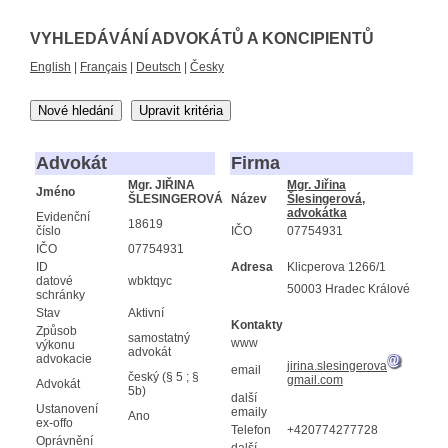
VYHLEDÁVÁNÍ ADVOKÁTŮ A KONCIPIENTŮ
English
|
Français
|
Deutsch
|
Česky
Nové hledání
Upravit kritéria
Advokát
Firma
Mgr. JIŘINA
Mgr. Jiřina
Jméno
ŠLESINGEROVÁ
Název
Šlesingerová,
advokátka
Evidenční
18619
číslo
IČO
07754931
IČO
07754931
ID
Adresa
Klicperova 1266/1
datové
wbktqyc
50003 Hradec Králové
schránky
Stav
Aktivní
Kontakty
Způsob
samostatný
www
výkonu
advokát
advokacie
jirina.slesingerova
email
český (§ 5 ; §
gmail.com
Advokát
5b)
další
Ustanovení
emaily
Ano
ex-offo
Telefon
+420774277728
Oprávnění
další