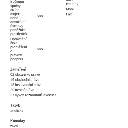
k výkonu
telefony
správy
Mobil
cizího
majetku
Fax
Ano
nebo
advokátní
úschovy
peněžních
prostředků
Oprávnění
činit
prohlášení
Ano
o
pravosti
podpisu
Zaměření
02 občanské právo
16 obchodní právo
18 insolvenční právo
29 trestní právo
37 výkon rozhodnutí, exekuce
Jazyk
anglický
Kontakty
www