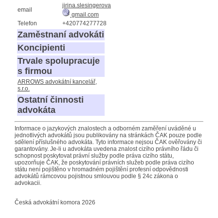
jirina.slesingerova
email
gmail.com
Telefon
+420774277728
Zaměstnaní advokáti
Koncipienti
Trvale spolupracuje
s firmou
ARROWS advokátní kancelář,
s.r.o.
Ostatní činnosti
advokáta
Informace o jazykových znalostech a odborném zaměření uváděné u
jednotlivých advokátů jsou publikovány na stránkách ČAK pouze podle
sdělení příslušného advokáta. Tyto informace nejsou ČAK ověřovány či
garantovány. Je-li u advokáta uvedena znalost cizího právního řádu či
schopnost poskytovat právní služby podle práva cizího státu,
upozorňuje ČAK, že poskytování právních služeb podle práva cizího
státu není pojištěno v hromadném pojištění profesní odpovědnosti
advokátů rámcovou pojistnou smlouvou podle § 24c zákona o
advokacii.
Česká advokátní komora 2026