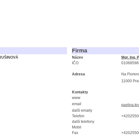
Firma
KRUŠINOVÁ
Název
Mgr. Ing.
IČO
01068598
Adresa
Na Floren
11000 Pr
Kontakty
www
email
pavlina.kr
další emaily
Telefon
+4202550
další telefony
Mobil
Fax
+4202550