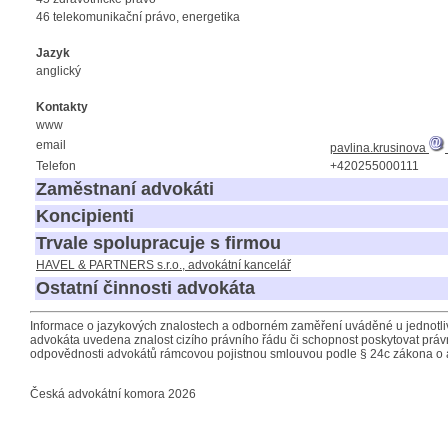
46 telekomunikační právo, energetika
Jazyk
anglický
Kontakty
www
email
pavlina.krusinova
Telefon
+420255000111
Zaměstnaní advokáti
Koncipienti
Trvale spolupracuje s firmou
HAVEL & PARTNERS s.r.o., advokátní kancelář
Ostatní činnosti advokáta
Informace o jazykových znalostech a odborném zaměření uváděné u jednotliv
advokáta uvedena znalost cizího právního řádu či schopnost poskytovat právn
odpovědnosti advokátů rámcovou pojistnou smlouvou podle § 24c zákona o 
Česká advokátní komora 2026