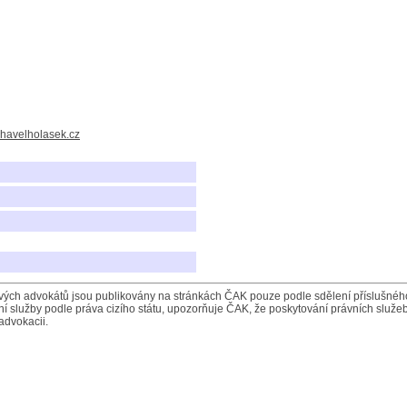
havelholasek.cz
ých advokátů jsou publikovány na stránkách ČAK pouze podle sdělení příslušného 
í služby podle práva cizího státu, upozorňuje ČAK, že poskytování právních služeb
advokacii.