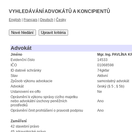
VYHLEDÁVÁNÍ ADVOKÁTŮ A KONCIPIENTŮ
English
|
Français
|
Deutsch
|
Česky
Nové hledání
Upravit kritéria
Advokát
Jméno
Mgr. Ing. PAVLÍNA 
Evidenční číslo
14533
IČO
01068598
ID datové schránky
74gkfar
Stav
Aktivní
Způsob výkonu advokacie
samostatný advokát
Advokát
český (§ 5 ; § 5b)
Ustanovení ex-offo
Ne
Oprávnění k výkonu správy cizího majetku
nebo advokátní úschovy peněžních
Ano
prostředků
Oprávnění činit prohlášení o pravosti podpisu
Ano
Zaměření
42 stavební právo
45 zdravotnické právo