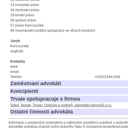
14 evropské právo
16 obchodní právo
29 trestní právo
39 správní právo
57 právo francouzské
86 mezinárodní justiční spolupráce ve věcech trestních
Jazyk
francouzský
anglický
Kontakty
www
email
Telefon
+420224941946
Zaměstnaní advokáti
Koncipienti
Trvale spolupracuje s firmou
Sokol, Novák, Trojan, Doleček a partneři, advokátní kancelář s.r.o.
Ostatní činnosti advokáta
Informace o jazykových znalostech a odborném zaměření uváděné u jednotliv
advokáta uvedena znalost cizího právního řádu či schopnost poskytovat právn