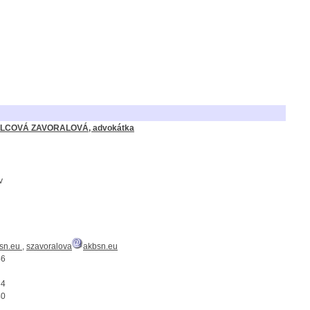
OLCOVÁ ZAVORALOVÁ, advokátka
v
sn.eu
,
szavoralova
akbsn.eu
46
64
40