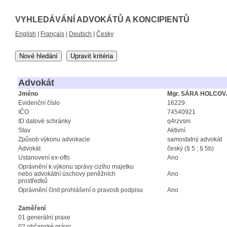
VYHLEDÁVÁNÍ ADVOKÁTŮ A KONCIPIENTŮ
English
|
Français
|
Deutsch
|
Česky
Nové hledání
Upravit kritéria
Advokát
Jméno
Mgr. SÁRA HOLCO
Evidenční číslo
16229
IČO
74540921
ID datové schránky
q4rzvsm
Stav
Aktivní
Způsob výkonu advokacie
samostatný advokát
Advokát
český (§ 5 ; § 5b)
Ustanovení ex-offo
Ano
Oprávnění k výkonu správy cizího majetku
nebo advokátní úschovy peněžních
Ano
prostředků
Oprávnění činit prohlášení o pravosti podpisu
Ano
Zaměření
01 generální praxe
02 občanské právo