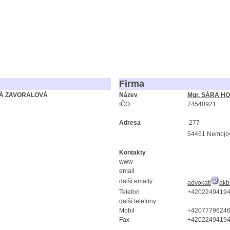
Firma
VÁ ZAVORALOVÁ
Název
Mgr. SÁRA H
IČO
74540921
Adresa
277
54461 Nemojo
Kontakty
www
email
další emaily
advokati
akb
Telefon
+4202249419
další telefony
Mobil
+4207779624
Fax
+4202249419