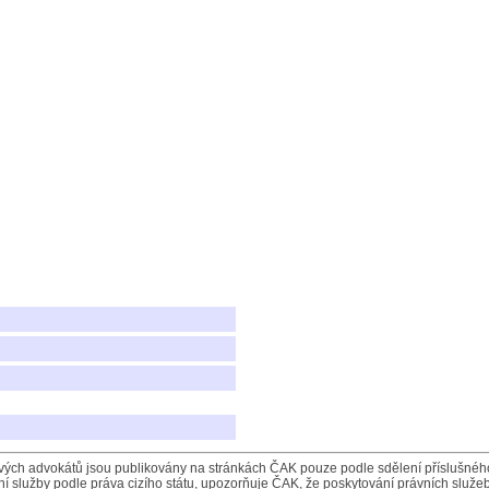
ých advokátů jsou publikovány na stránkách ČAK pouze podle sdělení příslušného 
í služby podle práva cizího státu, upozorňuje ČAK, že poskytování právních služeb