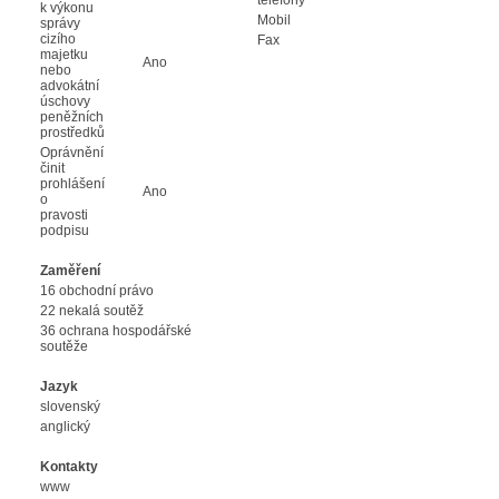
k výkonu
Mobil
správy
cizího
Fax
majetku
Ano
nebo
advokátní
úschovy
peněžních
prostředků
Oprávnění
činit
prohlášení
Ano
o
pravosti
podpisu
Zaměření
16 obchodní právo
22 nekalá soutěž
36 ochrana hospodářské
soutěže
Jazyk
slovenský
anglický
Kontakty
www