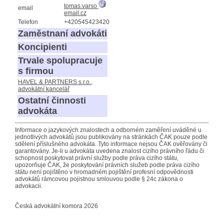
tomas.varso
email
email.cz
Telefon
+420545423420
Zaměstnaní advokáti
Koncipienti
Trvale spolupracuje
s firmou
HAVEL & PARTNERS s.r.o.,
advokátní kancelář
Ostatní činnosti
advokáta
Informace o jazykových znalostech a odborném zaměření uváděné u
jednotlivých advokátů jsou publikovány na stránkách ČAK pouze podle
sdělení příslušného advokáta. Tyto informace nejsou ČAK ověřovány či
garantovány. Je-li u advokáta uvedena znalost cizího právního řádu či
schopnost poskytovat právní služby podle práva cizího státu,
upozorňuje ČAK, že poskytování právních služeb podle práva cizího
státu není pojištěno v hromadném pojištění profesní odpovědnosti
advokátů rámcovou pojistnou smlouvou podle § 24c zákona o
advokacii.
Česká advokátní komora 2026