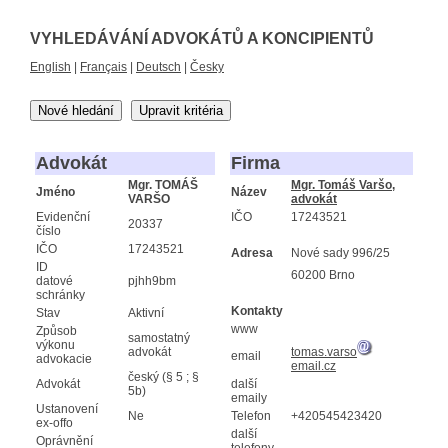
VYHLEDÁVÁNÍ ADVOKÁTŮ A KONCIPIENTŮ
English
|
Français
|
Deutsch
|
Česky
Nové hledání
Upravit kritéria
Advokát
Firma
Mgr. TOMÁŠ
Mgr. Tomáš Varšo,
Jméno
Název
VARŠO
advokát
Evidenční
IČO
17243521
20337
číslo
IČO
17243521
Adresa
Nové sady 996/25
ID
60200 Brno
datové
pjhh9bm
schránky
Kontakty
Stav
Aktivní
www
Způsob
samostatný
výkonu
advokát
tomas.varso
email
advokacie
email.cz
český (§ 5 ; §
Advokát
další
5b)
emaily
Ustanovení
Ne
Telefon
+420545423420
ex-offo
další
Oprávnění
telefony