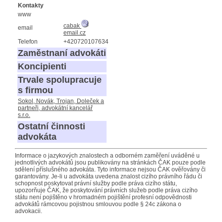
Kontakty
www
cabak
email
email.cz
Telefon
+420720107634
Zaměstnaní advokáti
Koncipienti
Trvale spolupracuje
s firmou
Sokol, Novák, Trojan, Doleček a
partneři, advokátní kancelář
s.r.o.
Ostatní činnosti
advokáta
Informace o jazykových znalostech a odborném zaměření uváděné u
jednotlivých advokátů jsou publikovány na stránkách ČAK pouze podle
sdělení příslušného advokáta. Tyto informace nejsou ČAK ověřovány či
garantovány. Je-li u advokáta uvedena znalost cizího právního řádu či
schopnost poskytovat právní služby podle práva cizího státu,
upozorňuje ČAK, že poskytování právních služeb podle práva cizího
státu není pojištěno v hromadném pojištění profesní odpovědnosti
advokátů rámcovou pojistnou smlouvou podle § 24c zákona o
advokacii.