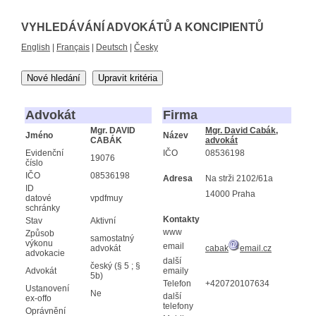
VYHLEDÁVÁNÍ ADVOKÁTŮ A KONCIPIENTŮ
English
|
Français
|
Deutsch
|
Česky
Nové hledání
Upravit kritéria
Advokát
Firma
Mgr. DAVID
Mgr. David Cabák,
Jméno
Název
CABÁK
advokát
Evidenční
IČO
08536198
19076
číslo
IČO
08536198
Adresa
Na strži 2102/61a
ID
14000 Praha
datové
vpdfmuy
schránky
Kontakty
Stav
Aktivní
www
Způsob
samostatný
výkonu
email
advokát
cabak
email.cz
advokacie
další
český (§ 5 ; §
Advokát
emaily
5b)
Telefon
+420720107634
Ustanovení
Ne
další
ex-offo
telefony
Oprávnění