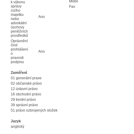
Mobil
k výkonu
správy
Fax
cizího
majetku
Ano
nebo
advokátní
úschovy
peněžních
prostředků
Oprávnění
činit
prohlášení
Ano
o
pravosti
podpisu
Zaměření
01 generální praxe
02 občanské právo
12 ústavní právo
16 obchodní právo
29 trestní právo
39 správní právo
51 právo ozbrojených složek
Jazyk
anglický