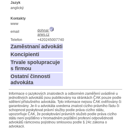
Jazyk
anglický
Kontakty
www
dohnal
email
arws.cz
Telefon
+420245007740
Zaměstnaní advokáti
Koncipienti
Trvale spolupracuje
s firmou
Ostatní činnosti
advokáta
Informace o jazykových znalostech a odborném zaměření uváděné u
jednotlivých advokátů jsou publikovány na stránkách ČAK pouze podle
sdělení příslušného advokáta. Tyto informace nejsou ČAK ověřovány či
garantovány. Je-li u advokáta uvedena znalost cizího právního řádu či
schopnost poskytovat právní služby podle práva cizího státu,
upozorňuje ČAK, že poskytování právních služeb podle práva cizího
státu není pojištěno v hromadném pojištění profesní odpovědnosti
advokátů rámcovou pojistnou smlouvou podle § 24c zákona o
advokacii.