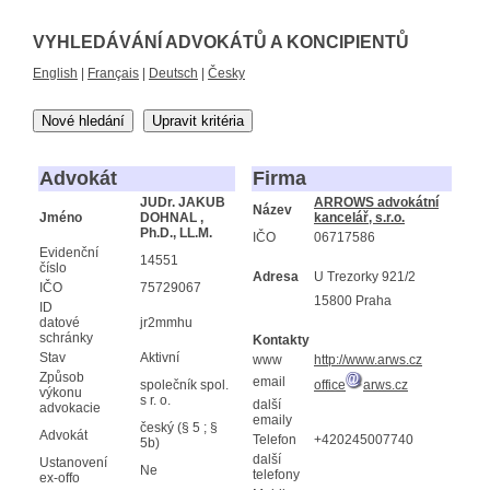
VYHLEDÁVÁNÍ ADVOKÁTŮ A KONCIPIENTŮ
English
|
Français
|
Deutsch
|
Česky
Nové hledání
Upravit kritéria
Advokát
Firma
JUDr. JAKUB
ARROWS advokátní
Název
Jméno
DOHNAL ,
kancelář, s.r.o.
Ph.D., LL.M.
IČO
06717586
Evidenční
14551
číslo
Adresa
U Trezorky 921/2
IČO
75729067
15800 Praha
ID
datové
jr2mmhu
schránky
Kontakty
Stav
Aktivní
www
http://www.arws.cz
Způsob
email
společník spol.
office
arws.cz
výkonu
s r. o.
další
advokacie
emaily
český (§ 5 ; §
Advokát
Telefon
+420245007740
5b)
další
Ustanovení
Ne
telefony
ex-offo