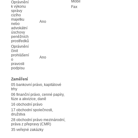
Mobil
Oprávnění
k výkonu
Fax
správy
cizího
majetku
Ano
nebo
advokátní
úschovy
peněžních
prostředků
Oprávnění
činit
prohlášení
Ano
o
pravosti
podpisu
Zaměření
05 bankovní právo, kapitálové
trhy
06 finanční právo, cenné papíry,
fúze a akvizice, daně
16 obchodní právo
17 obchodní společnosti,
družstva
28 obchodní právo mezinárodní,
práva z přepravy (CMR)
35 veřejné zakázky