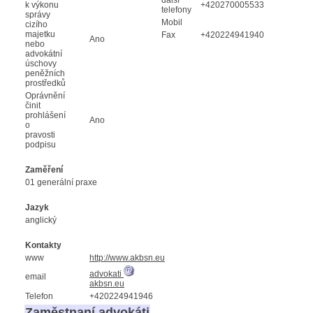
k výkonu
+420270005533
telefony
správy
Mobil
cizího
majetku
Fax
+420224941940
Ano
nebo
advokátní
úschovy
peněžních
prostředků
Oprávnění
činit
prohlášení
Ano
o
pravosti
podpisu
Zaměření
01 generální praxe
Jazyk
anglický
Kontakty
www
http://www.akbsn.eu
advokati
email
akbsn.eu
Telefon
+420224941946
Zaměstnaní advokáti