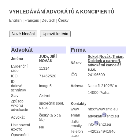
VYHLEDÁVÁNÍ ADVOKÁTŮ A KONCIPIENTŮ
English
|
Français
|
Deutsch
|
Česky
Nové hledání
Upravit kritéria
Advokát
Firma
JUDr. JIŘÍ
Sokol, Novák, Trojan,
Jméno
NOVÁK
Doleček a partneři,
Název
advokátní kancelář
Evidenční
11314
s.r.o.
číslo
IČO
24196509
IČO
71462520
ID
datové
tmagrt5
Adresa
Na strži 2102/61a
schránky
14000 Praha
Stav
Aktivní
Způsob
společník spol.
Kontakty
výkonu
s r. o.
www
http://www.sntd.eu
advokacie
český (§ 5 ; §
email
advokati
sntd.eu
Advokát
5b)
další
info
sntd.eu
Ustanovení
emaily
Ne
ex-offo
Telefon
+420224941946
Oprávnění
další