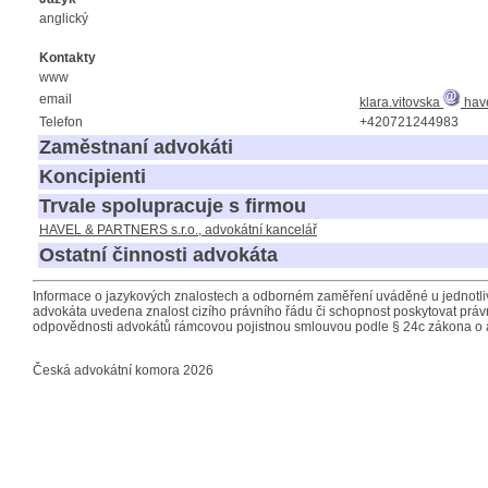
anglický
Kontakty
www
email
klara.vitovska
have
Telefon
+420721244983
Zaměstnaní advokáti
Koncipienti
Trvale spolupracuje s firmou
HAVEL & PARTNERS s.r.o., advokátní kancelář
Ostatní činnosti advokáta
Informace o jazykových znalostech a odborném zaměření uváděné u jednotliv
advokáta uvedena znalost cizího právního řádu či schopnost poskytovat právn
odpovědnosti advokátů rámcovou pojistnou smlouvou podle § 24c zákona o 
Česká advokátní komora 2026