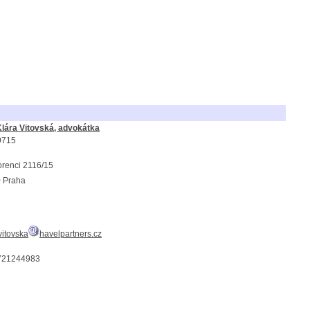
Klára Vitovská, advokátka
9715
orenci 2116/15
 Praha
vitovska
havelpartners.cz
721244983