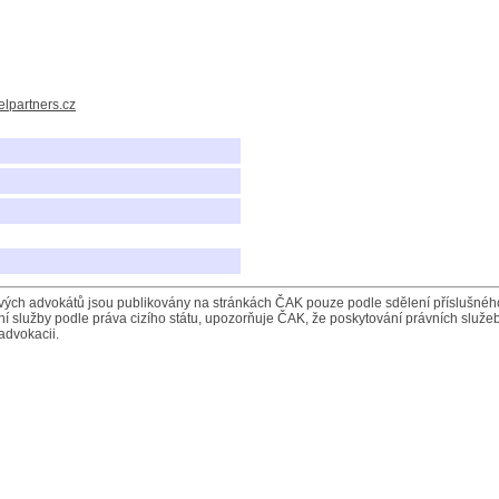
lpartners.cz
ých advokátů jsou publikovány na stránkách ČAK pouze podle sdělení příslušného 
í služby podle práva cizího státu, upozorňuje ČAK, že poskytování právních služeb
advokacii.