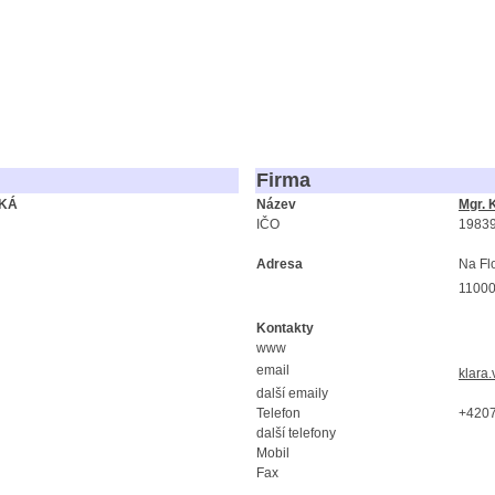
Firma
SKÁ
Název
Mgr. 
IČO
1983
Adresa
Na Fl
11000
Kontakty
www
email
klara.
další emaily
Telefon
+420
další telefony
Mobil
Fax