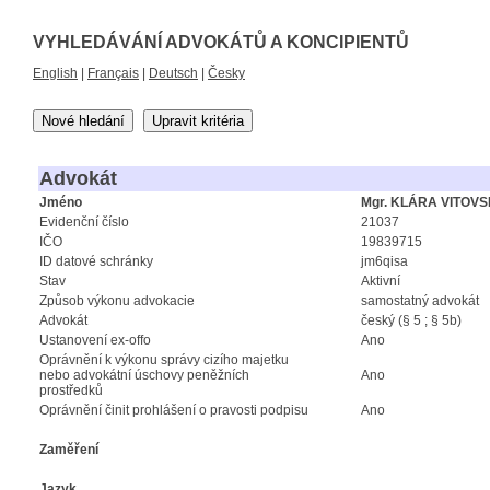
VYHLEDÁVÁNÍ ADVOKÁTŮ A KONCIPIENTŮ
English
|
Français
|
Deutsch
|
Česky
Nové hledání
Upravit kritéria
Advokát
Jméno
Mgr. KLÁRA VITOV
Evidenční číslo
21037
IČO
19839715
ID datové schránky
jm6qisa
Stav
Aktivní
Způsob výkonu advokacie
samostatný advokát
Advokát
český (§ 5 ; § 5b)
Ustanovení ex-offo
Ano
Oprávnění k výkonu správy cizího majetku
nebo advokátní úschovy peněžních
Ano
prostředků
Oprávnění činit prohlášení o pravosti podpisu
Ano
Zaměření
Jazyk