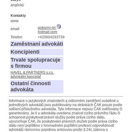
anglický
Kontakty
www
pokorny-jiri
email
hotmail.com
Telefon
+420604293739
Zaměstnaní advokáti
Koncipienti
Trvale spolupracuje
s firmou
HAVEL & PARTNERS s.r.o.,
advokátní kancelář
Ostatní činnosti
advokáta
Informace o jazykových znalostech a odborném zaměření uváděné u
jednotlivých advokátů jsou publikovány na stránkách ČAK pouze podle
sdělení příslušného advokáta. Tyto informace nejsou ČAK ověřovány či
garantovány. Je-li u advokáta uvedena znalost cizího právního řádu či
schopnost poskytovat právní služby podle práva cizího státu,
upozorňuje ČAK, že poskytování právních služeb podle práva cizího
státu není pojištěno v hromadném pojištění profesní odpovědnosti
advokátů rámcovou pojistnou smlouvou podle § 24c zákona o