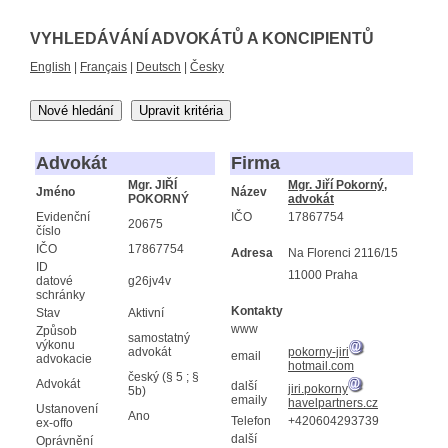
VYHLEDÁVÁNÍ ADVOKÁTŮ A KONCIPIENTŮ
English
|
Français
|
Deutsch
|
Česky
Nové hledání
Upravit kritéria
Advokát
Firma
Mgr. JIŘÍ
Mgr. Jiří Pokorný,
Jméno
Název
POKORNÝ
advokát
Evidenční
IČO
17867754
20675
číslo
IČO
17867754
Adresa
Na Florenci 2116/15
ID
11000 Praha
datové
g26jv4v
schránky
Kontakty
Stav
Aktivní
www
Způsob
samostatný
výkonu
advokát
pokorny-jiri
email
advokacie
hotmail.com
český (§ 5 ; §
Advokát
další
jiri.pokorny
5b)
emaily
havelpartners.cz
Ustanovení
Ano
Telefon
+420604293739
ex-offo
další
Oprávnění