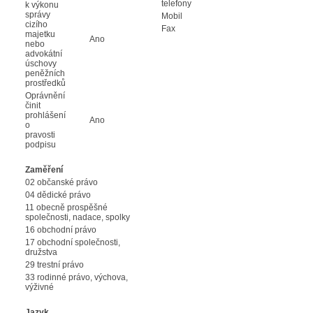
telefony
k výkonu
správy
Mobil
cizího
Fax
majetku
Ano
nebo
advokátní
úschovy
peněžních
prostředků
Oprávnění
činit
prohlášení
Ano
o
pravosti
podpisu
Zaměření
02 občanské právo
04 dědické právo
11 obecně prospěšné
společnosti, nadace, spolky
16 obchodní právo
17 obchodní společnosti,
družstva
29 trestní právo
33 rodinné právo, výchova,
výživné
Jazyk