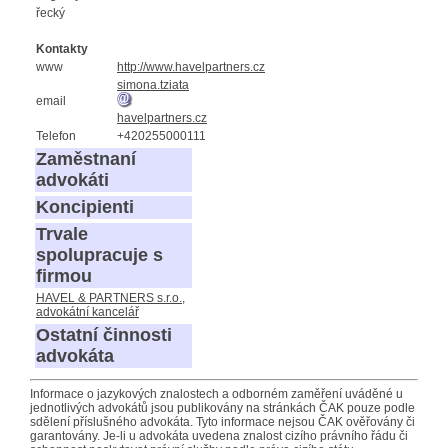
řecký
Kontakty
www
http://www.havelpartners.cz
simona.tziata
email
havelpartners.cz
Telefon
+420255000111
Zaměstnaní
advokáti
Koncipienti
Trvale
spolupracuje s
firmou
HAVEL & PARTNERS s.r.o.,
advokátní kancelář
Ostatní činnosti
advokáta
Informace o jazykových znalostech a odborném zaměření uváděné u
jednotlivých advokátů jsou publikovány na stránkách ČAK pouze podle
sdělení příslušného advokáta. Tyto informace nejsou ČAK ověřovány či
garantovány. Je-li u advokáta uvedena znalost cizího právního řádu či