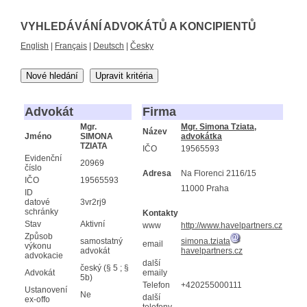
VYHLEDÁVÁNÍ ADVOKÁTŮ A KONCIPIENTŮ
English
|
Français
|
Deutsch
|
Česky
Nové hledání
Upravit kritéria
Advokát
Firma
Mgr.
Mgr. Simona Tziata,
Název
Jméno
SIMONA
advokátka
TZIATA
IČO
19565593
Evidenční
20969
číslo
Adresa
Na Florenci 2116/15
IČO
19565593
11000 Praha
ID
datové
3vr2rj9
schránky
Kontakty
Stav
Aktivní
www
http://www.havelpartners.cz
Způsob
samostatný
simona.tziata
email
výkonu
advokát
havelpartners.cz
advokacie
další
český (§ 5 ; §
Advokát
emaily
5b)
Telefon
+420255000111
Ustanovení
Ne
další
ex-offo
telefony