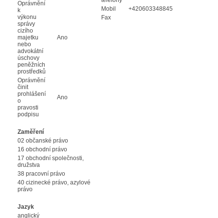
Oprávnění
Mobil
+420603348845
k
výkonu
Fax
správy
cizího
majetku
Ano
nebo
advokátní
úschovy
peněžních
prostředků
Oprávnění
činit
prohlášení
Ano
o
pravosti
podpisu
Zaměření
02 občanské právo
16 obchodní právo
17 obchodní společnosti,
družstva
38 pracovní právo
40 cizinecké právo, azylové
právo
Jazyk
anglický