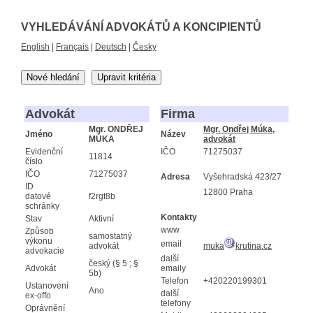
VYHLEDÁVÁNÍ ADVOKÁTŮ A KONCIPIENTŮ
English
|
Français
|
Deutsch
|
Česky
Nové hledání
Upravit kritéria
Advokát
Firma
Mgr. ONDŘEJ
Mgr. Ondřej Múka,
Jméno
Název
MÚKA
advokát
Evidenční
IČO
71275037
11814
číslo
IČO
71275037
Adresa
Vyšehradská 423/27
ID
12800 Praha
datové
f2rgt8b
schránky
Kontakty
Stav
Aktivní
www
Způsob
samostatný
výkonu
email
advokát
muka
krutina.cz
advokacie
další
český (§ 5 ; §
Advokát
emaily
5b)
Telefon
+420220199301
Ustanovení
Ano
další
ex-offo
telefony
Oprávnění