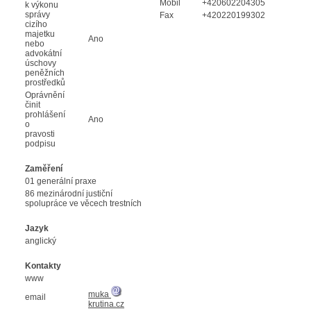
Mobil
+420602204305
k výkonu
správy
Fax
+420220199302
cizího
majetku
Ano
nebo
advokátní
úschovy
peněžních
prostředků
Oprávnění
činit
prohlášení
Ano
o
pravosti
podpisu
Zaměření
01 generální praxe
86 mezinárodní justiční
spolupráce ve věcech trestních
Jazyk
anglický
Kontakty
www
muka
email
krutina.cz