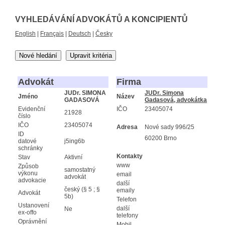
VYHLEDÁVÁNÍ ADVOKÁTŮ A KONCIPIENTŮ
English
|
Français
|
Deutsch
|
Česky
Nové hledání
Upravit kritéria
Advokát
Firma
JUDr. SIMONA
JUDr. Simona
Jméno
Název
GADASOVÁ
Gadasová, advokátka
Evidenční
IČO
23405074
21928
číslo
IČO
23405074
Adresa
Nové sady 996/25
ID
60200 Brno
datové
j5ing6b
schránky
Kontakty
Stav
Aktivní
www
Způsob
samostatný
výkonu
email
advokát
advokacie
další
český (§ 5 ; §
emaily
Advokát
5b)
Telefon
Ustanovení
další
Ne
ex-offo
telefony
Oprávnění
Mobil