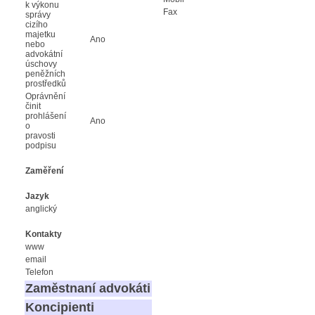
k výkonu
Fax
správy
cizího
majetku
Ano
nebo
advokátní
úschovy
peněžních
prostředků
Oprávnění
činit
prohlášení
Ano
o
pravosti
podpisu
Zaměření
Jazyk
anglický
Kontakty
www
email
Telefon
Zaměstnaní advokáti
Koncipienti