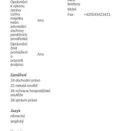
Oprávnění
telefony
k výkonu
Mobil
správy
cizího
Fax
+420545423421
majetku
Ano
nebo
advokátní
úschovy
peněžních
prostředků
Oprávnění
činit
prohlášení
Ano
o
pravosti
podpisu
Zaměření
16 obchodní právo
22 nekalá soutěž
36 ochrana hospodářské
soutěže
39 správní právo
Jazyk
německý
anglický