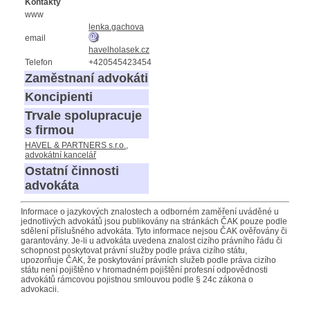
Kontakty
www
lenka.gachova
email
havelholasek.cz
Telefon
+420545423454
Zaměstnaní advokáti
Koncipienti
Trvale spolupracuje
s firmou
HAVEL & PARTNERS s.r.o.,
advokátní kancelář
Ostatní činnosti
advokáta
Informace o jazykových znalostech a odborném zaměření uváděné u
jednotlivých advokátů jsou publikovány na stránkách ČAK pouze podle
sdělení příslušného advokáta. Tyto informace nejsou ČAK ověřovány či
garantovány. Je-li u advokáta uvedena znalost cizího právního řádu či
schopnost poskytovat právní služby podle práva cizího státu,
upozorňuje ČAK, že poskytování právních služeb podle práva cizího
státu není pojištěno v hromadném pojištění profesní odpovědnosti
advokátů rámcovou pojistnou smlouvou podle § 24c zákona o
advokacii.