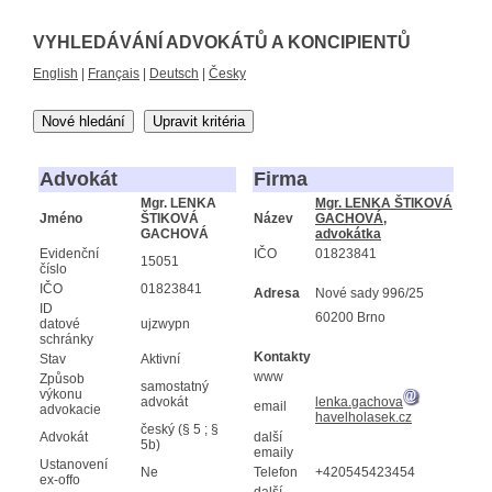
VYHLEDÁVÁNÍ ADVOKÁTŮ A KONCIPIENTŮ
English
|
Français
|
Deutsch
|
Česky
Nové hledání
Upravit kritéria
Advokát
Firma
Mgr. LENKA
Mgr. LENKA ŠTIKOVÁ
Jméno
ŠTIKOVÁ
Název
GACHOVÁ,
GACHOVÁ
advokátka
Evidenční
IČO
01823841
15051
číslo
IČO
01823841
Adresa
Nové sady 996/25
ID
60200 Brno
datové
ujzwypn
schránky
Kontakty
Stav
Aktivní
www
Způsob
samostatný
výkonu
advokát
lenka.gachova
email
advokacie
havelholasek.cz
český (§ 5 ; §
Advokát
další
5b)
emaily
Ustanovení
Ne
Telefon
+420545423454
ex-offo
další